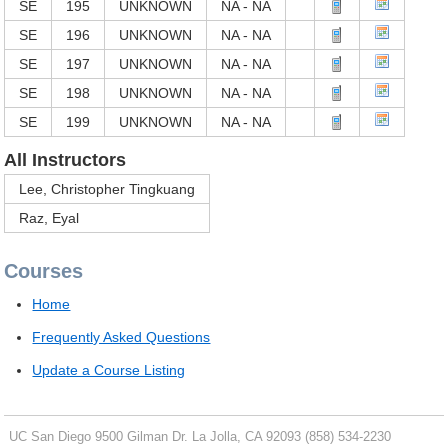
SE
195
UNKNOWN
NA - NA
SE
196
UNKNOWN
NA - NA
SE
197
UNKNOWN
NA - NA
SE
198
UNKNOWN
NA - NA
SE
199
UNKNOWN
NA - NA
All Instructors
Lee, Christopher Tingkuang
Raz, Eyal
Courses
Home
Frequently Asked Questions
Update a Course Listing
UC San Diego
9500 Gilman Dr.
La Jolla, CA 92093
(858) 534-2230