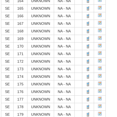
SE
164
UNKNOWN
NA - NA
SE
165
UNKNOWN
NA - NA
SE
166
UNKNOWN
NA - NA
SE
167
UNKNOWN
NA - NA
SE
168
UNKNOWN
NA - NA
SE
169
UNKNOWN
NA - NA
SE
170
UNKNOWN
NA - NA
SE
171
UNKNOWN
NA - NA
SE
172
UNKNOWN
NA - NA
SE
173
UNKNOWN
NA - NA
SE
174
UNKNOWN
NA - NA
SE
175
UNKNOWN
NA - NA
SE
176
UNKNOWN
NA - NA
SE
177
UNKNOWN
NA - NA
SE
178
UNKNOWN
NA - NA
SE
179
UNKNOWN
NA - NA